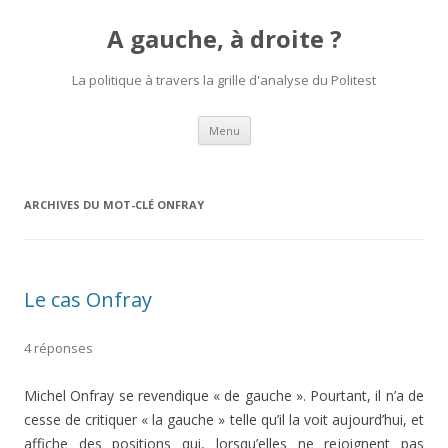
A gauche, à droite ?
La politique à travers la grille d'analyse du Politest
Aller
Menu
au
contenu
principal
ARCHIVES DU MOT-CLÉ
ONFRAY
Le cas Onfray
4 réponses
Michel Onfray se revendique « de gauche ». Pourtant, il n’a de
cesse de critiquer « la gauche » telle qu’il la voit aujourd’hui, et
affiche des positions qui, lorsqu’elles ne rejoignent pas