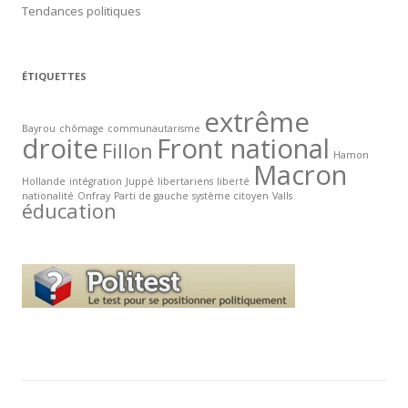
Tendances politiques
ÉTIQUETTES
extrême
Bayrou
chômage
communautarisme
droite
Front national
Fillon
Hamon
Macron
Hollande
intégration
Juppé
libertariens
liberté
nationalité
Onfray
Parti de gauche
système citoyen
Valls
éducation