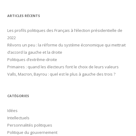
c
h
ARTICLES RÉCENTS
e
r
Les profils politiques des Français à l’élection présidentielle de
c
2022
h
Rêvons un peu : la réforme du système économique qui mettrait
e
d’accord la gauche et la droite
r
Politiques d’extrême-droite
Primaires : quand les électeurs font le choix de leurs valeurs
:
Valls, Macron, Bayrou : quel est le plus à gauche des trois ?
CATÉGORIES
Idées
Intellectuels
Personnalités politiques
Politique du gouvernement