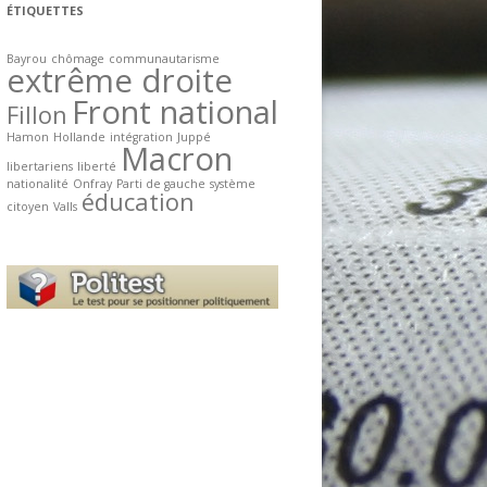
ÉTIQUETTES
Bayrou
chômage
communautarisme
extrême droite
Front national
Fillon
Hamon
Hollande
intégration
Juppé
Macron
libertariens
liberté
nationalité
Onfray
Parti de gauche
système
éducation
citoyen
Valls