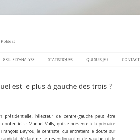
 Politest
Aller
au
GRILLE D’ANALYSE
STATISTIQUES
QUI SUIS-JE ?
CONTACT
contenu
principal
LES TROIS AXES GAUCHE-DROITE
VALIDITÉ
LES VALEURS SUR L’ÉCONOMIQUE
ET LE SOCIAL
uel est le plus à gauche des trois ?
LE PROFIL POLITIQUE
PROFILS DE DROITE/DE GAUCHE
LES VALEURS SUR LES MANIÈRES
POSITIONS À DROITE/À GAUCHE
TENDANCES SELON LES AXES
DE VIVRE
LES EXTRÊMES
LES VALEURS SUR L’IDENTITÉ ET
 présidentielle, l’électeur de centre-gauche peut être
LA RESPONSABILITÉ
u potentiels : Manuel Valls, qui se présente à la primaire
, François Bayrou, le centriste, qui entretient le doute sur
candidat déclaré ne se revendiquant ni de gauche ni de