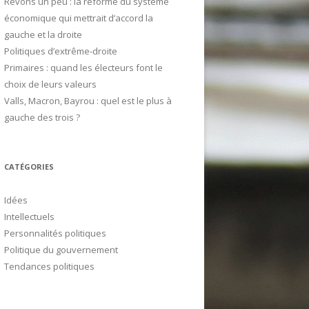
Rêvons un peu : la réforme du système
e
économique qui mettrait d’accord la
r
gauche et la droite
Politiques d’extrême-droite
:
Primaires : quand les électeurs font le
choix de leurs valeurs
Valls, Macron, Bayrou : quel est le plus à
gauche des trois ?
CATÉGORIES
Idées
Intellectuels
Personnalités politiques
Politique du gouvernement
Tendances politiques