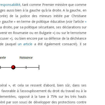
 responsabilité
, tant comme Premier ministre que comme
gages aussi bien à la gauche qu’à la droite. A la gauche, en
rée) de la justice des mineurs initiée par Christiane
 gauche » en terme de politique éducative (voir l’article
«
 la droite, par sa politique sécuritaire, ses déclarations sur
venir en Roumanie ou en Bulgarie ») ou sur le terrorisme
 excuser »), ou bien encore par sa défense de la déchéance
ande (auquel
un article
a été également consacré). Il se
ral », et cela se ressent d’abord, bien sûr, dans ses
: favorable à l’assouplissement du droit du travail ou à la
lementées, opposé à la taxe à 75% sur les très hauts
éré par son souci de développer des protections contre