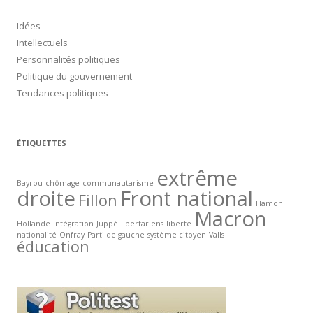
Idées
Intellectuels
Personnalités politiques
Politique du gouvernement
Tendances politiques
ÉTIQUETTES
extrême
Bayrou
chômage
communautarisme
droite
Front national
Fillon
Hamon
Macron
Hollande
intégration
Juppé
libertariens
liberté
nationalité
Onfray
Parti de gauche
système citoyen
Valls
éducation