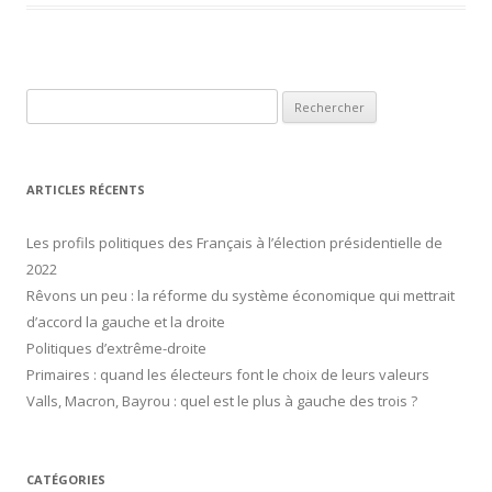
R
e
c
h
ARTICLES RÉCENTS
e
r
Les profils politiques des Français à l’élection présidentielle de
c
2022
h
Rêvons un peu : la réforme du système économique qui mettrait
e
d’accord la gauche et la droite
r
Politiques d’extrême-droite
Primaires : quand les électeurs font le choix de leurs valeurs
:
Valls, Macron, Bayrou : quel est le plus à gauche des trois ?
CATÉGORIES