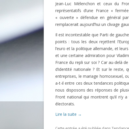
Jean-Luc Mélenchon et ceux du Fron
représentatifs d’une France « fermée
« ouverte » défendue en général par 
remplacerait aujourd’hui un clivage gau
Il est incontestable que Parti de gauch
points : tous les deux rejettent l’Euro
l’euro et la politique allemande, et leu
et une certaine admiration pour Vladimi
France du repli sur soi ? Car au-delà de 
d’identité nationale ? Et sur le reste, 
entreprises, le mariage homosexuel, ou 
a-t-il entre ces deux tendances politiq
nous disposons des réponses de plusie
Front national qui montrent qu’il n’y
électorats.
Lire la suite
→
Cette entrée a été publiée dans
Tendances