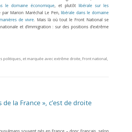
dans le domaine économique
, et plutôt
libérale sur les
ue par Marion Maréchal Le Pen,
libérale dans le domaine
 manières de vivre
. Mais là où tout le Front National se
té nationale et d’immigration : sur des positions d’extrême
 politiques
, et marquée avec
extrême droite
,
Front national
,
 de la France », c’est de droite
 musulmans souvent nés en France – donc Français, selon