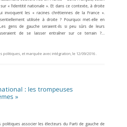
 sur « l’identité nationale ». Et dans ce contexte, à droite
ui invoquent les « racines chrétiennes de la France ».
sentiellement utilisée à droite ? Pourquoi met-elle en
Les gens de gauche seraient-ils si peu sûrs de leurs
fuseraient de se laisser entraîner sur ce terrain ?…
 politiques
, et marquée avec
intégration
, le
12/09/2016
.
national : les trompeuses
êmes »
olitiques associer les électeurs du Parti de gauche de