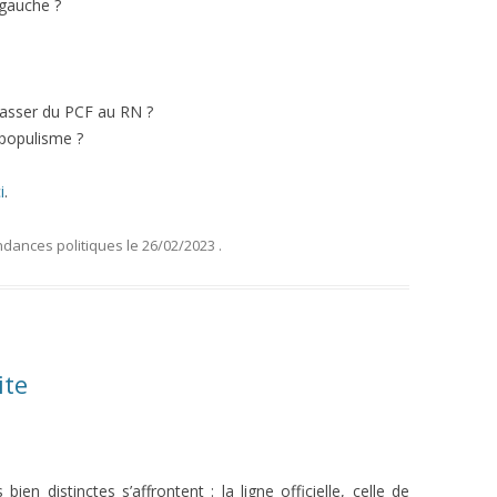
 gauche ?
passer du PCF au RN ?
 populisme ?
i
.
dances politiques
le
26/02/2023
.
ite
ien distinctes s’affrontent : la ligne officielle, celle de