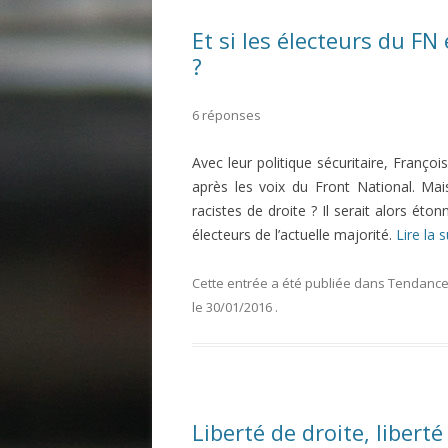
Et si les électeurs du FN
?
6 réponses
Avec leur politique sécuritaire, Franço
après les voix du Front National. Ma
racistes de droite ? Il serait alors éton
électeurs de l’actuelle majorité.
Lire la 
Cette entrée a été publiée dans
Tendances
le
30/01/2016
.
Liberté de droite, libert