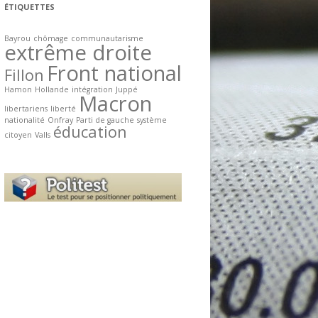
ÉTIQUETTES
Bayrou
chômage
communautarisme
extrême droite
Front national
Fillon
Hamon
Hollande
intégration
Juppé
Macron
libertariens
liberté
nationalité
Onfray
Parti de gauche
système
éducation
citoyen
Valls