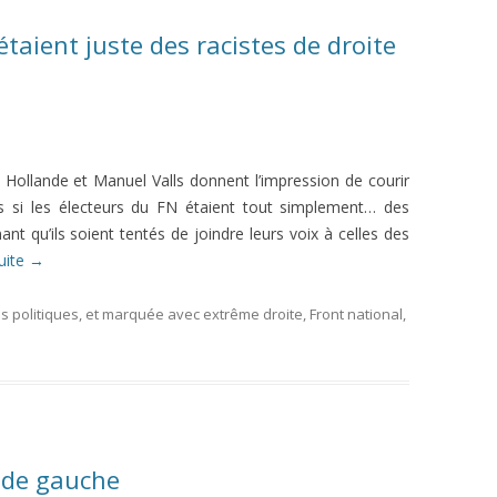
 étaient juste des racistes de droite
is Hollande et Manuel Valls donnent l’impression de courir
is si les électeurs du FN étaient tout simplement… des
nant qu’ils soient tentés de joindre leurs voix à celles des
suite
→
 politiques
, et marquée avec
extrême droite
,
Front national
,
é de gauche