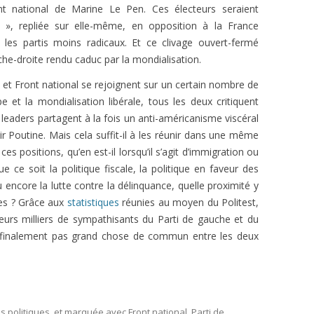
t national de Marine Le Pen. Ces électeurs seraient
 », repliée sur elle-même, en opposition à la France
les partis moins radicaux. Et ce clivage ouvert-fermé
che-droite rendu caduc par la mondialisation.
e et Front national se rejoignent sur un certain nombre de
pe et la mondialisation libérale, tous les deux critiquent
rs leaders partagent à la fois un anti-américanisme viscéral
r Poutine. Mais cela suffit-il à les réunir dans une même
ces positions, qu’en est-il lorsqu’il s’agit d’immigration ou
que ce soit la politique fiscale, la politique en faveur des
encore la lutte contre la délinquance, quelle proximité y
ues ? Grâce aux
statistiques
réunies au moyen du Politest,
urs milliers de sympathisants du Parti de gauche et du
 a finalement pas grand chose de commun entre les deux
 politiques
, et marquée avec
Front national
,
Parti de