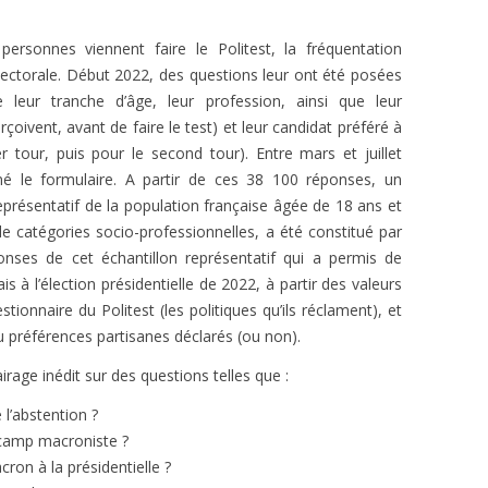
personnes viennent faire le Politest, la fréquentation
ctorale. Début 2022, des questions leur ont été posées
 leur tranche d’âge, leur profession, ainsi que leur
erçoivent, avant de faire le test) et leur candidat préféré à
ier tour, puis pour le second tour). Entre mars et juillet
é le formulaire. A partir de ces 38 100 réponses, un
eprésentatif de la population française âgée de 18 ans et
e catégories socio-professionnelles, a été constitué par
éponses de cet échantillon représentatif qui a permis de
ais à l’élection présidentielle de 2022, à partir des valeurs
tionnaire du Politest (les politiques qu’ils réclament), et
 préférences partisanes déclarés (ou non).
rage inédit sur des questions telles que :
 l’abstention ?
e camp macroniste ?
ron à la présidentielle ?