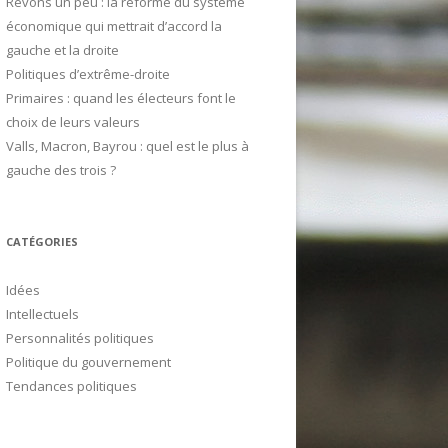
Rêvons un peu : la réforme du système
e
économique qui mettrait d’accord la
r
gauche et la droite
Politiques d’extrême-droite
:
Primaires : quand les électeurs font le
choix de leurs valeurs
Valls, Macron, Bayrou : quel est le plus à
gauche des trois ?
CATÉGORIES
Idées
Intellectuels
Personnalités politiques
Politique du gouvernement
Tendances politiques