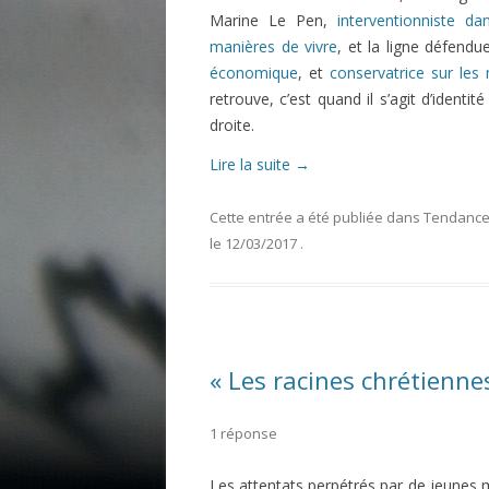
Marine Le Pen,
interventionniste 
manières de vivre
, et la ligne défend
économique
, et
conservatrice sur les
retrouve, c’est quand il s’agit d’identi
droite.
Lire la suite
→
Cette entrée a été publiée dans
Tendances
le
12/03/2017
.
« Les racines chrétiennes
1 réponse
Les attentats perpétrés par de jeunes