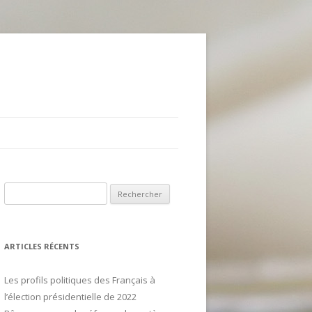
R
e
c
h
ARTICLES RÉCENTS
e
r
Les profils politiques des Français à
c
l’élection présidentielle de 2022
h