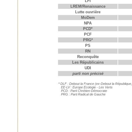
LFI
LREM/Renaissance
Lutte ouvrière
MoDem
NPA
PCD*
PCF
PRG*
PS
RN
Reconquête
Les Républicains
UDI
parti non précisé
* DLF : Debout la France (ex-Debout la République,
EE-LV : Europe Ecologie - Les Verts
PCD : Parti Chrétien-Démocrate
PRG : Parti Radical de Gauche